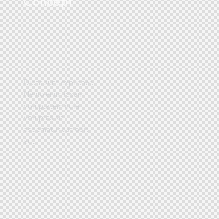
Concept
Dicta sunt explicabo.
Nemo enim ipsam
voluptatem quia
voluptas sit
aspernatur aut odit
aut.