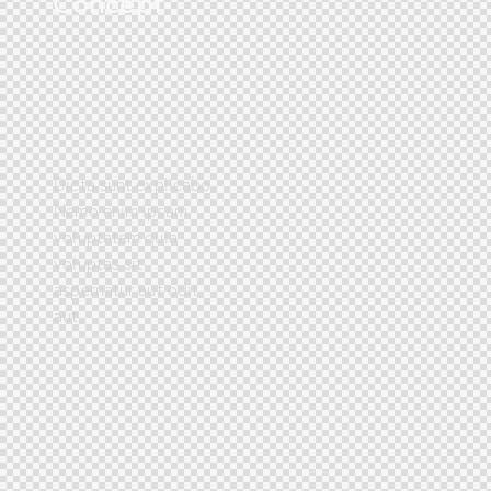
Concept
Dicta sunt explicabo.
Nemo enim ipsam
voluptatem quia
voluptas sit
aspernatur aut odit
aut.